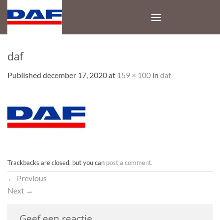
Skip
to
content
daf
Published
december 17, 2020
at
159 × 100
in
daf
Trackbacks are closed, but you can
post a comment
.
←
Previous
Next
→
Geef een reactie