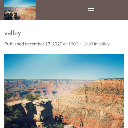
Skip
to
content
valley
Published
december 17, 2020
at
1900 × 1210
in
valley